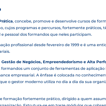
o
rática
, concebe, promove e desenvolve cursos de forma
, cujos programas e percursos, fortemente práticos, t
al e pessoal dos formandos que neles participam.
ção profissional desde fevereiro de 1999 e é uma enti
riais.
 Gestão de Negócios, Empreendedorismo e Alta Per
os formandos um conjunto de ferramentas de aplicação
nce empresarial. A ênfase é colocada no conheciment
ue o gestor moderno utiliza no dia a dia da sua organ
de formação fortemente prático, dirigido a quem assu
organização. Estrutura-se em treze módulos que cobrem