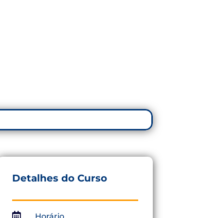
IDAR O FUTURO
PELA FORMAÇÃO
Detalhes do Curso

Horário